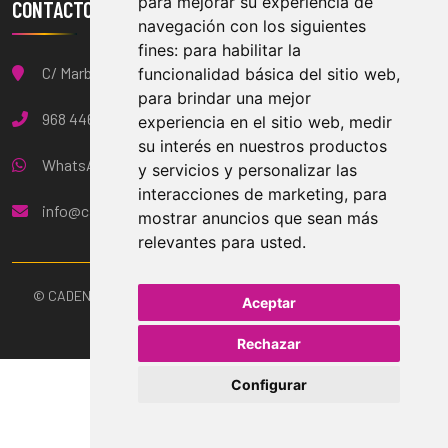
para mejorar su experiencia de
CONTACTO
navegación con los siguientes
fines:
para habilitar la
C/ Marbella, 9, 2ºC, Águilas, Murcia
funcionalidad básica del sitio web
,
para brindar una mejor
968 446 946
experiencia en el sitio web
,
medir
su interés en nuestros productos
WhatsApp: 621 273 288
y servicios y personalizar las
interacciones de marketing
,
para
info@cadenaenergia.es
mostrar anuncios que sean más
relevantes para usted
.
© CADENA ENERGÍA. Web diseñada por
LEOVINCI CONSULTING
Aceptar
Rechazar
Configurar