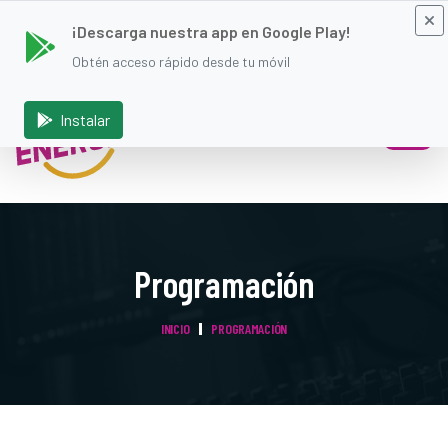
WhatsApp: 693 587 700
info@cadenaenergia.es
¡Descarga nuestra app en Google Play!
Obtén acceso rápido desde tu móvil
Instalar
Programación
INICIO
PROGRAMACIÓN